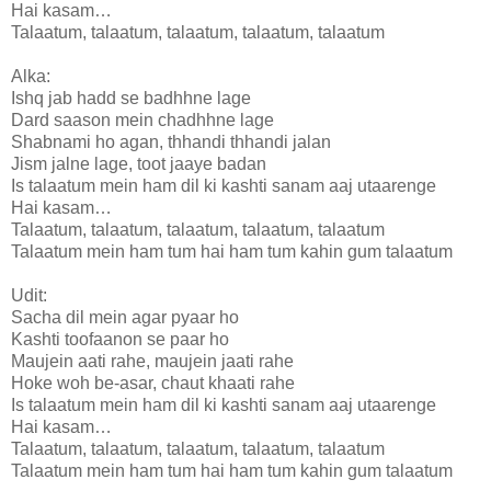
Hai kasam…
Talaatum, talaatum, talaatum, talaatum, talaatum
Alka:
Ishq jab hadd se badhhne lage
Dard saason mein chadhhne lage
Shabnami ho agan, thhandi thhandi jalan
Jism jalne lage, toot jaaye badan
Is talaatum mein ham dil ki kashti sanam aaj utaarenge
Hai kasam…
Talaatum, talaatum, talaatum, talaatum, talaatum
Talaatum mein ham tum hai ham tum kahin gum talaatum
Udit:
Sacha dil mein agar pyaar ho
Kashti toofaanon se paar ho
Maujein aati rahe, maujein jaati rahe
Hoke woh be-asar, chaut khaati rahe
Is talaatum mein ham dil ki kashti sanam aaj utaarenge
Hai kasam…
Talaatum, talaatum, talaatum, talaatum, talaatum
Talaatum mein ham tum hai ham tum kahin gum talaatum