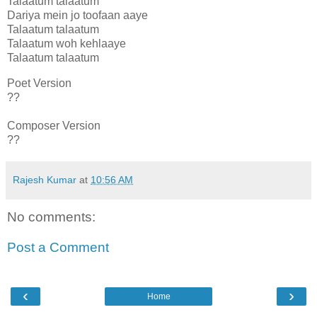
Talaatum talaatum
Dariya mein jo toofaan aaye
Talaatum talaatum
Talaatum woh kehlaaye
Talaatum talaatum
Poet Version
??
Composer Version
??
Rajesh Kumar
at
10:56 AM
No comments:
Post a Comment
‹
›
Home