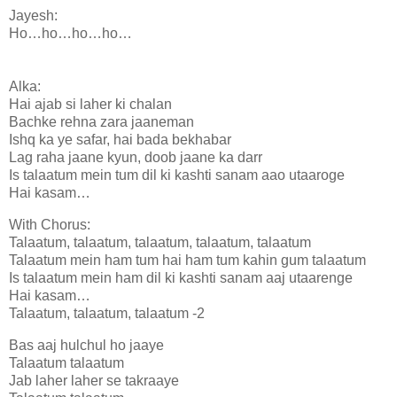
Jayesh:
Ho…ho…ho…ho…
Alka:
Hai ajab si laher ki chalan
Bachke rehna zara jaaneman
Ishq ka ye safar, hai bada bekhabar
Lag raha jaane kyun, doob jaane ka darr
Is talaatum mein tum dil ki kashti sanam aao utaaroge
Hai kasam…
With Chorus:
Talaatum, talaatum, talaatum, talaatum, talaatum
Talaatum mein ham tum hai ham tum kahin gum talaatum
Is talaatum mein ham dil ki kashti sanam aaj utaarenge
Hai kasam…
Talaatum, talaatum, talaatum -2
Bas aaj hulchul ho jaaye
Talaatum talaatum
Jab laher laher se takraaye