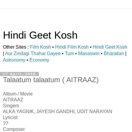
Hindi Geet Kosh
Other Sites :
Film Kosh
•
Hindi Film Kosh
•
Hindi Geet Kosh
|
Aur Zindagi Thahar Gayee
•
Tum
•
Manaswin
•
Bharatian
|
Astronomy
•
Economy
17 April, 2008
Talaatum talaatum ( AITRAAZ)
Album / Movie
AITRAAZ
Singers
ALKA YAGNIK, JAYESH GANDHI, UDIT NARAYAN
Lyricist
??
Composer