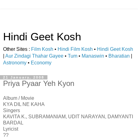
Hindi Geet Kosh
Other Sites :
Film Kosh
•
Hindi Film Kosh
•
Hindi Geet Kosh
|
Aur Zindagi Thahar Gayee
•
Tum
•
Manaswin
•
Bharatian
|
Astronomy
•
Economy
21 January, 2008
Priya Pyaar Yeh Kyon
Album / Movie
KYA DIL NE KAHA
Singers
KAVITA K., SUBRAMANIAM, UDIT NARAYAN, DAMYANTI
BARDAL
Lyricist
??